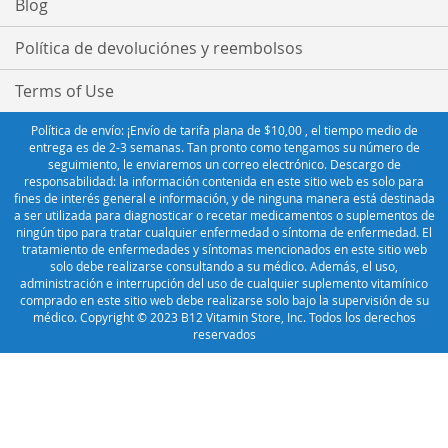
Blog
Política de devoluciónes y reembolsos
Terms of Use
Política de envío: ¡Envío de tarifa plana de $10,00 , el tiempo medio de
entrega es de 2-3 semanas. Tan pronto como tengamos su número de
seguimiento, le enviaremos un correo electrónico. Descargo de
responsabilidad: la información contenida en este sitio web es solo para
fines de interés general e información, y de ninguna manera está destinada
a ser utilizada para diagnosticar o recetar medicamentos o suplementos de
ningún tipo para tratar cualquier enfermedad o síntoma de enfermedad. El
tratamiento de enfermedades y síntomas mencionados en este sitio web
solo debe realizarse consultando a su médico. Además, el uso,
administración e interrupción del uso de cualquier suplemento vitamínico
comprado en este sitio web debe realizarse solo bajo la supervisión de su
médico. Copyright © 2023 B12 Vitamin Store, Inc. Todos los derechos
reservados