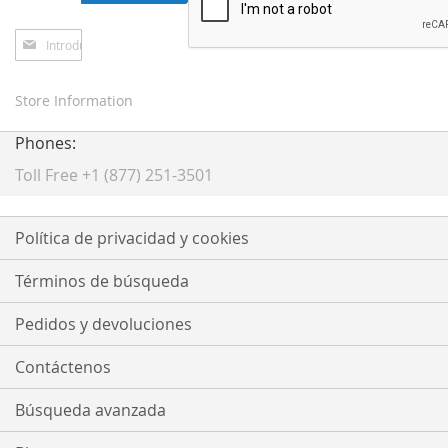
Inscríbase
a
nuestro
boletín
Store Information
de
noticias:
Phones:
Toll Free +1 (877) 251-3501
Política de privacidad y cookies
Términos de búsqueda
Pedidos y devoluciones
Contáctenos
Búsqueda avanzada