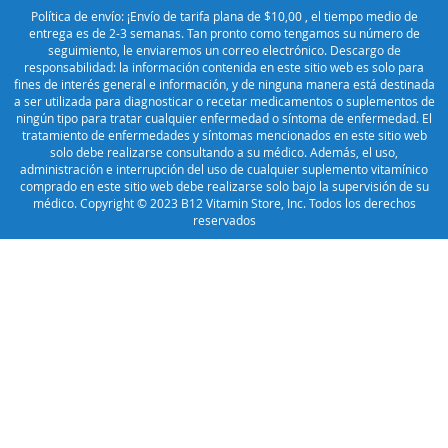
Política de envío: ¡Envío de tarifa plana de $10,00 , el tiempo medio de
entrega es de 2-3 semanas. Tan pronto como tengamos su número de
seguimiento, le enviaremos un correo electrónico. Descargo de
responsabilidad: la información contenida en este sitio web es solo para
fines de interés general e información, y de ninguna manera está destinada
a ser utilizada para diagnosticar o recetar medicamentos o suplementos de
ningún tipo para tratar cualquier enfermedad o síntoma de enfermedad. El
tratamiento de enfermedades y síntomas mencionados en este sitio web
solo debe realizarse consultando a su médico. Además, el uso,
administración e interrupción del uso de cualquier suplemento vitamínico
comprado en este sitio web debe realizarse solo bajo la supervisión de su
médico. Copyright © 2023 B12 Vitamin Store, Inc. Todos los derechos
reservados