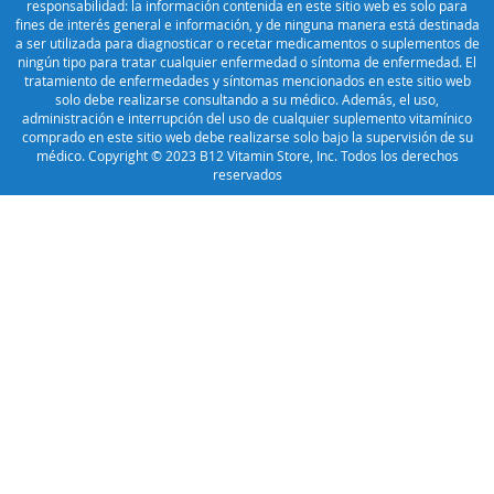
responsabilidad: la información contenida en este sitio web es solo para
fines de interés general e información, y de ninguna manera está destinada
a ser utilizada para diagnosticar o recetar medicamentos o suplementos de
ningún tipo para tratar cualquier enfermedad o síntoma de enfermedad. El
tratamiento de enfermedades y síntomas mencionados en este sitio web
solo debe realizarse consultando a su médico. Además, el uso,
administración e interrupción del uso de cualquier suplemento vitamínico
comprado en este sitio web debe realizarse solo bajo la supervisión de su
médico. Copyright © 2023 B12 Vitamin Store, Inc. Todos los derechos
reservados