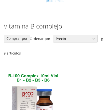
problemas.
Vitamina B complejo
Fija
Comprar por
Ordenar por
Dir
Des
9
artículos