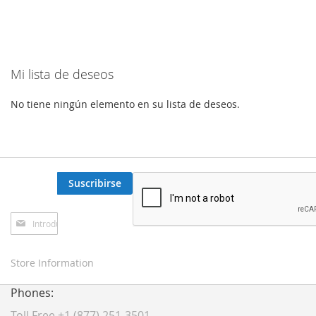
Mi lista de deseos
No tiene ningún elemento en su lista de deseos.
Suscribirse
Inscríbase
a
nuestro
boletín
Store Information
de
noticias:
Phones:
Toll Free +1 (877) 251-3501