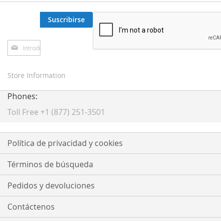
Suscribirse
Inscríbase
a
nuestro
boletín
Store Information
de
noticias:
Phones:
Toll Free +1 (877) 251-3501
Política de privacidad y cookies
Términos de búsqueda
Pedidos y devoluciones
Contáctenos