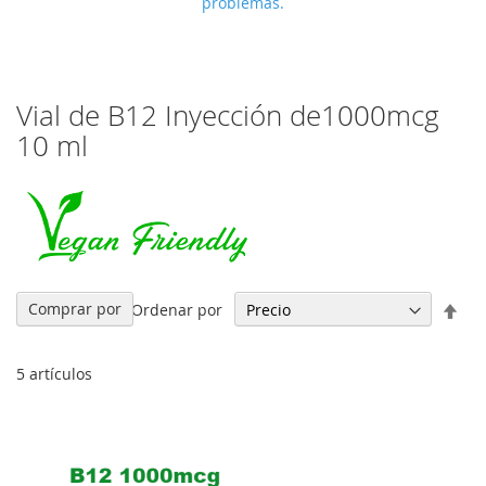
problemas.
Vial de B12 Inyección de1000mcg
10 ml
Fija
Comprar por
Ordenar por
Dir
Des
5
artículos