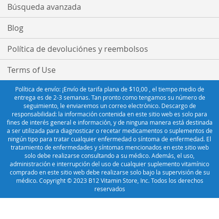
Búsqueda avanzada
Blog
Política de devoluciónes y reembolsos
Terms of Use
Política de envío: ¡Envío de tarifa plana de $10,00 , el tiempo medio de
entrega es de 2-3 semanas. Tan pronto como tengamos su número de
seguimiento, le enviaremos un correo electrónico. Descargo de
responsabilidad: la información contenida en este sitio web es solo para
fines de interés general e información, y de ninguna manera está destinada
a ser utilizada para diagnosticar o recetar medicamentos o suplementos de
ningún tipo para tratar cualquier enfermedad o síntoma de enfermedad. El
tratamiento de enfermedades y síntomas mencionados en este sitio web
solo debe realizarse consultando a su médico. Además, el uso,
administración e interrupción del uso de cualquier suplemento vitamínico
comprado en este sitio web debe realizarse solo bajo la supervisión de su
médico. Copyright © 2023 B12 Vitamin Store, Inc. Todos los derechos
reservados