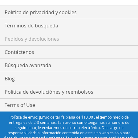
Política de privacidad y cookies
Términos de búsqueda
Pedidos y devoluciones
Contáctenos
Búsqueda avanzada
Blog
Política de devoluciónes y reembolsos
Terms of Use
Política de envío: ¡Envío de tarifa plana de $10,00 , el tiempo medio de
entrega es de 2-3 semanas. Tan pronto como tengamos su número de
seguimiento, le enviaremos un correo electrónico. Descargo de
responsabilidad: la información contenida en este sitio web es solo para