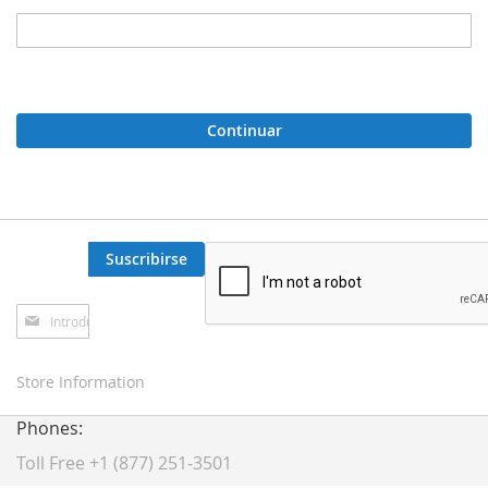
Continuar
Suscribirse
Inscríbase
a
nuestro
boletín
Store Information
de
noticias:
Phones:
Toll Free +1 (877) 251-3501