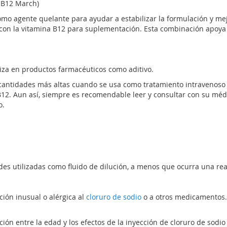
 B12 March)
como agente quelante para ayudar a estabilizar la formulación y me
on la vitamina B12 para suplementación. Esta combinación apoya 
liza en productos farmacéuticos como aditivo.
cantidades más altas cuando se usa como tratamiento intravenoso 
12. Aun así, siempre es recomendable leer y consultar con su méd
o.
s utilizadas como fluido de dilución, a menos que ocurra una rea
ión inusual o alérgica al
cloruro de sodio
o a otros medicamentos. I
ón entre la edad y los efectos de la inyección de cloruro de sodio 