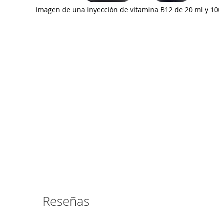
Imagen de una inyección de vitamina B12 de 20 ml y 1
Saltar
al
comienzo
de
la
galería
de
imágenes
Reseñas