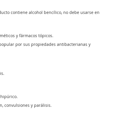
ducto contiene alcohol bencílico, no debe usarse en
sméticos y fármacos tópicos.
s popular por sus propiedades antibacterianas y
is.
hipúrico.
, convulsiones y parálisis.