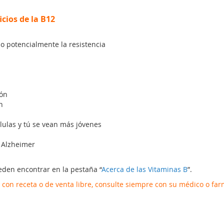
cios de la B12
do potencialmente la resistencia
ión
n
lulas y tú se vean más jóvenes
e Alzheimer
eden encontrar en la pestaña “
Acerca de las Vitaminas B
”.
con receta o de venta libre, consulte siempre con su médico o far