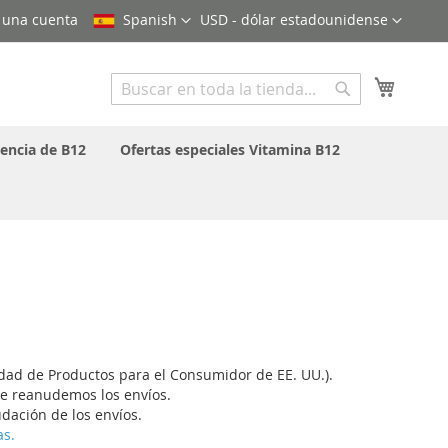
Lenguaje
Moneda
 una cuenta
Spanish
USD - dólar estadounidense
Mi cest
Search
Search
iencia de B12
Ofertas especiales Vitamina B12
ad de Productos para el Consumidor de EE. UU.).
e reanudemos los envíos.
udación de los envíos.
as.