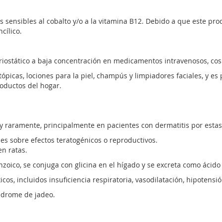
sensibles al cobalto y/o a la vitamina B12. Debido a que este pro
cílico.
eriostático a baja concentración en medicamentos intravenosos, co
ópicas, lociones para la piel, champús y limpiadores faciales, y e
oductos del hogar.
 raramente, principalmente en pacientes con dermatitis por estas
es sobre efectos teratogénicos o reproductivos.
en ratas.
oico, se conjuga con glicina en el hígado y se excreta como ácido 
s, incluidos insuficiencia respiratoria, vasodilatación, hipotensión
índrome de jadeo.