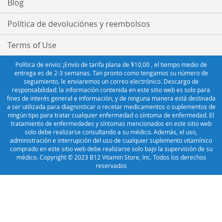
Blog
Política de devoluciónes y reembolsos
Terms of Use
Política de envío: ¡Envío de tarifa plana de $10,00 , el tiempo medio de
entrega es de 2-3 semanas. Tan pronto como tengamos su número de
seguimiento, le enviaremos un correo electrónico. Descargo de
responsabilidad: la información contenida en este sitio web es solo para
fines de interés general e información, y de ninguna manera está destinada
a ser utilizada para diagnosticar o recetar medicamentos o suplementos de
ningún tipo para tratar cualquier enfermedad o síntoma de enfermedad. El
tratamiento de enfermedades y síntomas mencionados en este sitio web
solo debe realizarse consultando a su médico. Además, el uso,
administración e interrupción del uso de cualquier suplemento vitamínico
comprado en este sitio web debe realizarse solo bajo la supervisión de su
médico. Copyright © 2023 B12 Vitamin Store, Inc. Todos los derechos
reservados