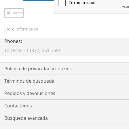
Inscríbase
a
nuestro
boletín
Store Information
de
noticias:
Phones:
Toll Free +1 (877) 251-3501
Política de privacidad y cookies
Términos de búsqueda
Pedidos y devoluciones
Contáctenos
Búsqueda avanzada