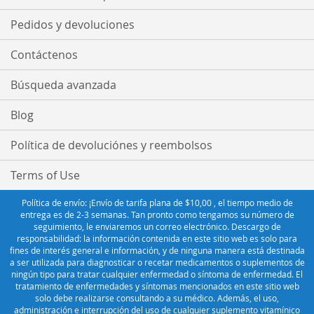
Pedidos y devoluciones
Contáctenos
Búsqueda avanzada
Blog
Política de devoluciónes y reembolsos
Terms of Use
Política de envío: ¡Envío de tarifa plana de $10,00 , el tiempo medio de
entrega es de 2-3 semanas. Tan pronto como tengamos su número de
seguimiento, le enviaremos un correo electrónico. Descargo de
responsabilidad: la información contenida en este sitio web es solo para
fines de interés general e información, y de ninguna manera está destinada
a ser utilizada para diagnosticar o recetar medicamentos o suplementos de
ningún tipo para tratar cualquier enfermedad o síntoma de enfermedad. El
tratamiento de enfermedades y síntomas mencionados en este sitio web
solo debe realizarse consultando a su médico. Además, el uso,
administración e interrupción del uso de cualquier suplemento vitamínico