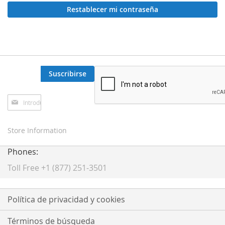
Restablecer mi contraseña
Suscribirse
Inscríbase
a
nuestro
boletín
Store Information
de
noticias:
Phones:
Toll Free +1 (877) 251-3501
Política de privacidad y cookies
Términos de búsqueda