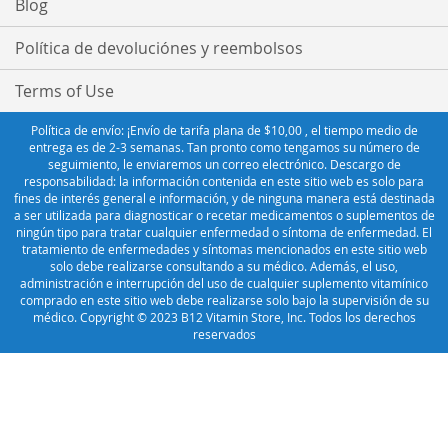
Blog
Política de devoluciónes y reembolsos
Terms of Use
Política de envío: ¡Envío de tarifa plana de $10,00 , el tiempo medio de
entrega es de 2-3 semanas. Tan pronto como tengamos su número de
seguimiento, le enviaremos un correo electrónico. Descargo de
responsabilidad: la información contenida en este sitio web es solo para
fines de interés general e información, y de ninguna manera está destinada
a ser utilizada para diagnosticar o recetar medicamentos o suplementos de
ningún tipo para tratar cualquier enfermedad o síntoma de enfermedad. El
tratamiento de enfermedades y síntomas mencionados en este sitio web
solo debe realizarse consultando a su médico. Además, el uso,
administración e interrupción del uso de cualquier suplemento vitamínico
comprado en este sitio web debe realizarse solo bajo la supervisión de su
médico. Copyright © 2023 B12 Vitamin Store, Inc. Todos los derechos
reservados