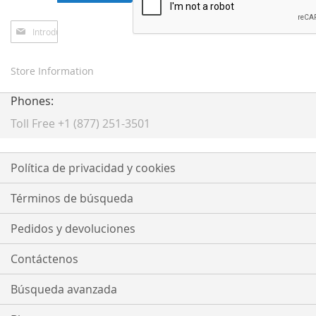
Inscríbase
a
nuestro
boletín
Store Information
de
noticias:
Phones:
Toll Free +1 (877) 251-3501
Política de privacidad y cookies
Términos de búsqueda
Pedidos y devoluciones
Contáctenos
Búsqueda avanzada