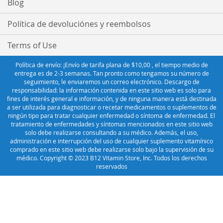
Blog
Política de devoluciónes y reembolsos
Terms of Use
Política de envío: ¡Envío de tarifa plana de $10,00 , el tiempo medio de
entrega es de 2-3 semanas. Tan pronto como tengamos su número de
seguimiento, le enviaremos un correo electrónico. Descargo de
responsabilidad: la información contenida en este sitio web es solo para
fines de interés general e información, y de ninguna manera está destinada
a ser utilizada para diagnosticar o recetar medicamentos o suplementos de
ningún tipo para tratar cualquier enfermedad o síntoma de enfermedad. El
tratamiento de enfermedades y síntomas mencionados en este sitio web
solo debe realizarse consultando a su médico. Además, el uso,
administración e interrupción del uso de cualquier suplemento vitamínico
comprado en este sitio web debe realizarse solo bajo la supervisión de su
médico. Copyright © 2023 B12 Vitamin Store, Inc. Todos los derechos
reservados