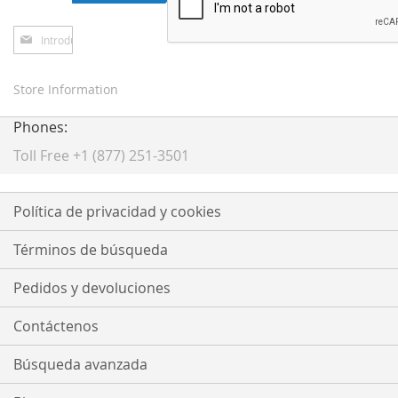
Inscríbase
a
nuestro
boletín
Store Information
de
noticias:
Phones:
Toll Free +1 (877) 251-3501
Política de privacidad y cookies
Términos de búsqueda
Pedidos y devoluciones
Contáctenos
Búsqueda avanzada